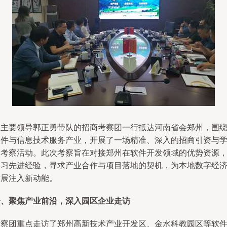
由主要领导郭正勇带队的招商考察团一行抵达河南省会郑州，围
软件与信息技术服务产业，开展了一场精准、深入的招商引资与
习考察活动。此次考察旨在对接郑州在软件开发领域的优势资源
学习先进经验，寻求产业合作与项目落地的契机，为本地数字经
发展注入新动能。
一、聚焦产业前沿，深入园区企业走访
考察团重点走访了郑州高新技术产业开发区、金水科教园区等软