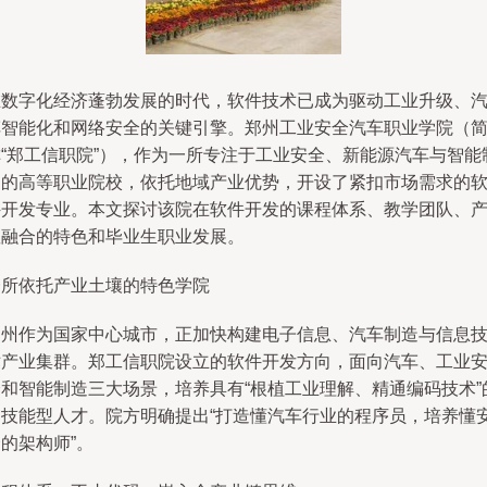
在数字化经济蓬勃发展的时代，软件技术已成为驱动工业升级、
车智能化和网络安全的关键引擎。郑州工业安全汽车职业学院（
称“郑工信职院”），作为一所专注于工业安全、新能源汽车与智能
造的高等职业院校，依托地域产业优势，开设了紧扣市场需求的
件开发专业。本文探讨该院在软件开发的课程体系、教学团队、
教融合的特色和毕业生职业发展。
一所依托产业土壤的特色学院
郑州作为国家中心城市，正加快构建电子信息、汽车制造与信息
术产业集群。郑工信职院设立的软件开发方向，面向汽车、工业
全和智能制造三大场景，培养具有“根植工业理解、精通编码技术”
多技能型人才。院方明确提出“打造懂汽车行业的程序员，培养懂
的架构师”。