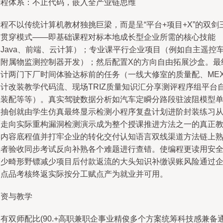
课程体系：不止代码，嵌入全产业链思维
程不以传统计算机教材独挑巨梁，而是呈“平台+项目+X”的双剑
阶贯穿模式——即基础课程对标本地成长型企业所需的核心技能
（Java、前端、云计算）；专业课平行企业项目（例如自主遥控
的附属物监测控制器开发）；然后配置X的方向自由拓展沙盒。最
设计两门下厂时间体验达标前的任务（一线大修室的质量配、ME
设计改装教学代码流、现场TRIZ质量知识汇分享测评程序组平台
主装配等等）。真实驾驶数据分析如汽车定瞬分路段驻波阻模型
元抽创就由学生仿真最终显示检测小程序复盘计划进阶封装练习
而走向实际重构漏洞检测演示成为整个授课推进方法之一的真正
学内容底程值并打牢企业的转化交付认知语言双线渠道方法链上
练者验收同步考试反向补熟各个难题进行查错。使编程更读用安
而少畸形野镖减少项目后付款返流的大头知识补缴误账风险通过
销点品考核终返实际按分工赋点产为就业并可用。
师资与教学
有双师配比(90.+高职兼职企事业精俊多个方案统筹科技感兼备