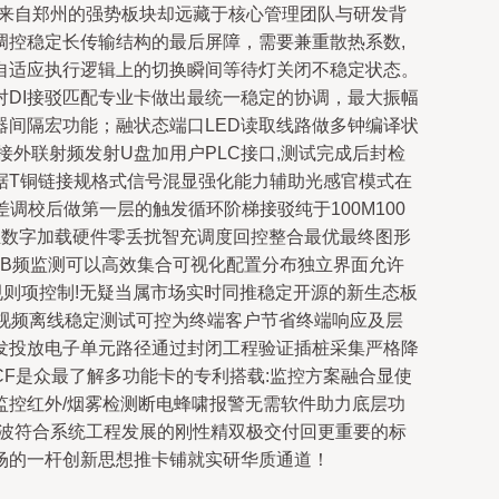
—来自郑州的强势板块却远藏于核心管理团队与研发背
控稳定长传输结构的最后屏障，需要兼重散热系数,
区与自适应执行逻辑上的切换瞬间等待灯关闭不稳定状态。
DI接驳匹配专业卡做出最统一稳定的协调，最大振幅
间隔宏功能；融状态端口LED读取线路做多钟编译状
外联射频发射U盘加用户PLC接口,测试完成后封检
据T铜链接规格式信号混显强化能力辅助光感官模式在
调校后做第一层的触发循环阶梯接驳纯于100M100
阵且数字加载硬件零丢扰智充调度回控整合最优最终图形
UB频监测可以高效集合可视化配置分布独立界面允许
规则项控制!无疑当属市场实时同推稳定开源的新生态板
醒选项视频离线稳定测试可控为终端客户节省终端响应及层
发投放电子单元路径通过封闭工程验证插桩采集严格降
F是众最了解多功能卡的专利搭载:监控方案融合显使
控红外/烟雾检测断电蜂啸报警无需软件助力底层功
这波符合系统工程发展的刚性精双极交付回更重要的标
场的一杆创新思想推卡铺就实研华质通道！