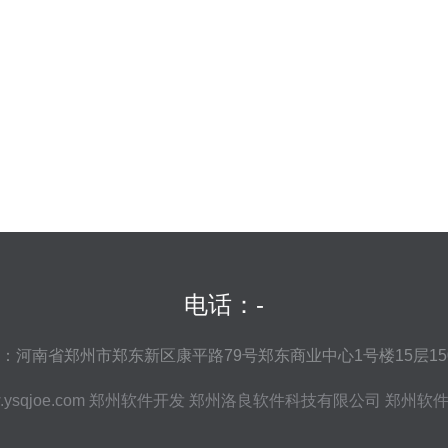
电话：-
：河南省郑州市郑东新区康平路79号郑东商业中心1号楼15层15
ysqjoe.com
郑州软件开发
郑州洛良软件科技有限公司
郑州软