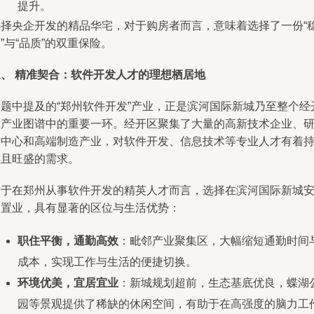
提升。
选择央企开发的精品华宅，对于购房者而言，意味着选择了一份“
”与“品质”的双重保险。
三、 精准契合：软件开发人才的理想栖居地
标题中提及的“郑州软件开发”产业，正是滨河国际新城乃至整个经
区产业图谱中的重要一环。经开区聚集了大量的高新技术企业、
发中心和高端制造产业，对软件开发、信息技术等专业人才有着
续且旺盛的需求。
对于在郑州从事软件开发的精英人才而言，选择在滨河国际新城
家置业，具有显著的区位与生活优势：
职住平衡，通勤高效
：毗邻产业聚集区，大幅缩短通勤时间
成本，实现工作与生活的便捷切换。
环境优美，宜居宜业
：新城规划超前，生态基底优良，蝶湖
园等景观提供了稀缺的休闲空间，有助于在高强度的脑力工