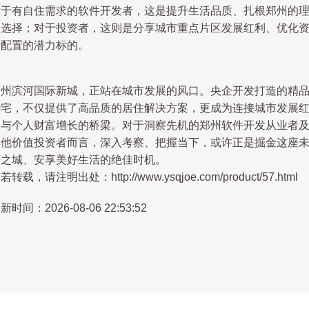
对于有自住需求的软件开发者，这是提升生活品质、扎根郑州的
想选择；对于投资者，这则是分享城市重点片区发展红利、优化
产配置的潜力标的。
郑州滨河国际新城，正站在城市发展的风口。央企开发打造的精
华宅，不仅提供了高品质的居住解决方案，更成为连接城市发展
利与个人财富增长的桥梁。对于洞察先机的郑州软件开发从业者
其他价值投资者而言，深入考察、把握当下，或许正是掘金这座
来之城、安享美好生活的绝佳时机。
若转载，请注明出处：http://www.ysqjoe.com/product/57.html
新时间：2026-08-06 22:53:52