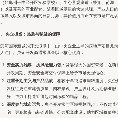
源（如郑州一中经开区实验学校）、生态景观廊道（蝶湖、荷湖
等）以及完善的商业配套。随着区域基建的快速兑现、产业人口
持续导入以及城市界面的日新月异，其价值潜力正在被市场广泛
可。
二、 央企担当：品质与稳健的保障
在滨河国际新城的开发浪潮中，由中央企业主导的房地产项目尤
引人注目。央企开发商通常具备以下核心优势：
资金实力雄厚，抗风险能力强
：背靠强大的国资背景，在项
开发周期、资金安全与交付保障上给予市场更强信心。
注重长期主义与产品品质
：相较于单纯追求周转速度，央企
发往往更注重建筑质量、园林景观、户型设计及后期物业服
务，致力于打造经得起时间考验的精品工程。
深度参与城市运营
：央企开发常与区域规划同步，不仅建造
宅，更积极参与基础设施、公共配套建设，助力区域价值整