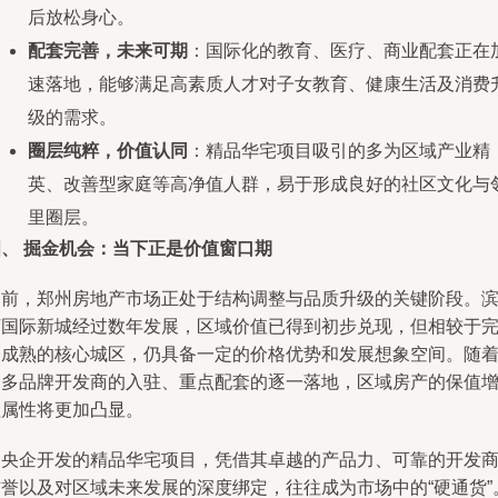
后放松身心。
配套完善，未来可期
：国际化的教育、医疗、商业配套正在
速落地，能够满足高素质人才对子女教育、健康生活及消费
级的需求。
圈层纯粹，价值认同
：精品华宅项目吸引的多为区域产业精
英、改善型家庭等高净值人群，易于形成良好的社区文化与
里圈层。
四、 掘金机会：当下正是价值窗口期
当前，郑州房地产市场正处于结构调整与品质升级的关键阶段。
河国际新城经过数年发展，区域价值已得到初步兑现，但相较于
全成熟的核心城区，仍具备一定的价格优势和发展想象空间。随
更多品牌开发商的入驻、重点配套的逐一落地，区域房产的保值
值属性将更加凸显。
由央企开发的精品华宅项目，凭借其卓越的产品力、可靠的开发
信誉以及对区域未来发展的深度绑定，往往成为市场中的“硬通货”