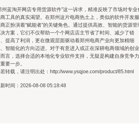
“郑州蓝淘开网店专用货源软件”这一诉求，精准反映了市场对专业
电商工具的真实渴望。在郑州这片电商热土上，类似的软件开发
务商正扮演着“赋能者”的关键角色。通过提供高效、智能的货源管
解决方案，它们不仅帮助一个个网店店主节省了时间、减少了错
误、提高了利润，更在微观层面驱动着郑州电商产业向更加精细
化、智能化的方向迈进。对于有意进入或正在深耕电商领域的创
者而言，选择合适的本地化专业软件支持，无疑是构建自身竞争
的重要一步。
若转载，请注明出处：http://www.ysqjoe.com/product/85.html
新时间：2026-08-08 05:18:48